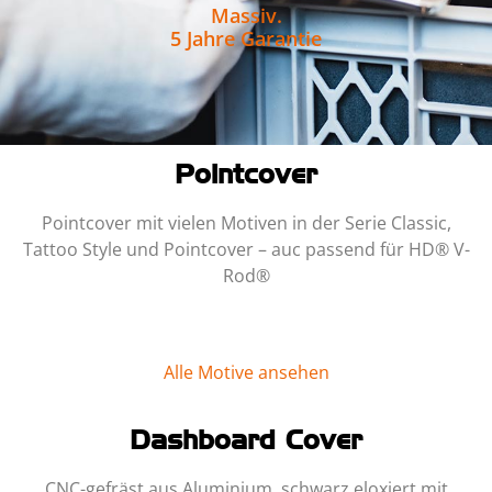
Massiv.
5 Jahre Garantie
Pointcover
Pointcover mit vielen Motiven in der Serie Classic,
Tattoo Style und Pointcover – auc passend für HD
®
V-
Rod
®
Alle Motive ansehen
Dashboard Cover
CNC-gefräst aus Aluminium, schwarz eloxiert mit